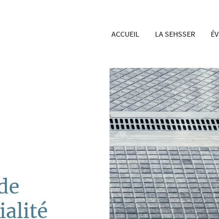
ACCUEIL
LA SEHSSER
É
 de
ialité